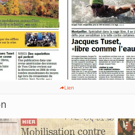
Lien
on