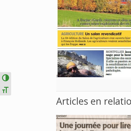
Passer en contraste élevé
Changer la taille de la police
Articles en relati